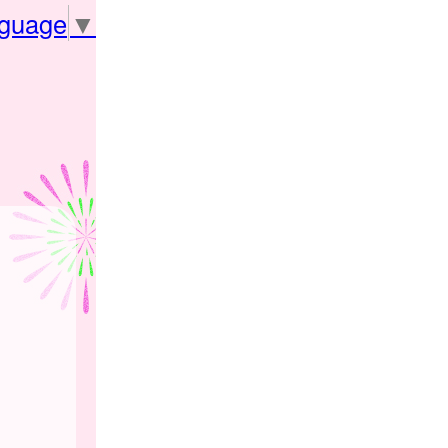
nguage
▼