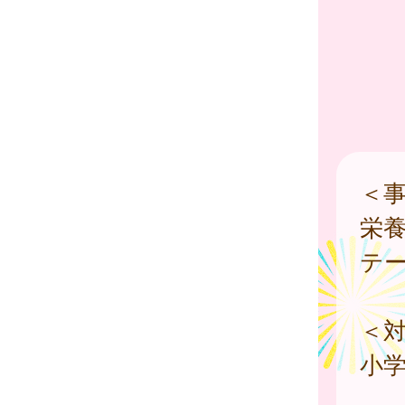
＜
栄
テ
＜
小