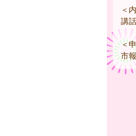
＜
講
＜
市