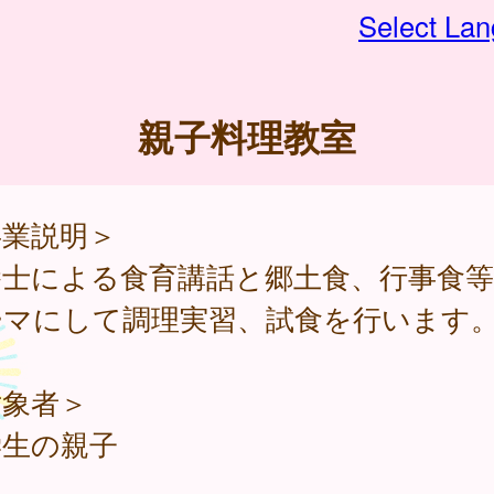
Select La
親子料理教室
事業説明＞
養士による食育講話と郷土食、行事食
ーマにして調理実習、試食を行います
対象者＞
学生の親子