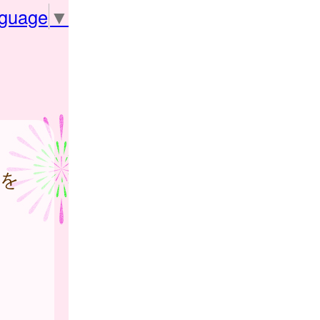
nguage
▼
等を
。