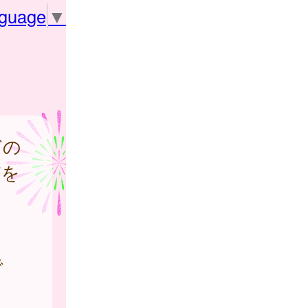
nguage
▼
どの
どを
で