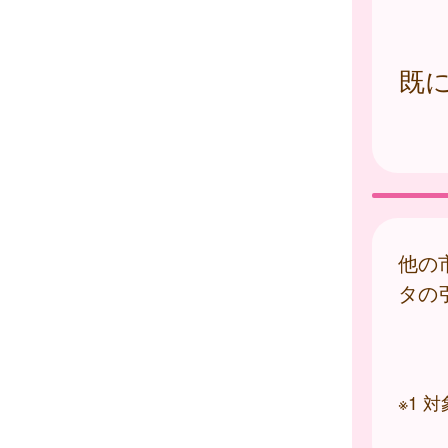
既
他の
タの
※1