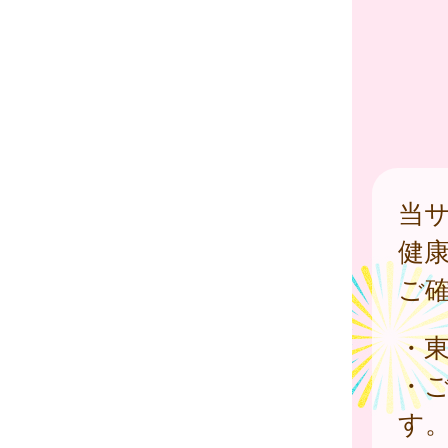
当
健
ご
・
・
す