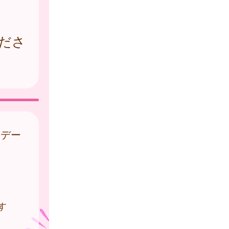
ださ
はデー
す