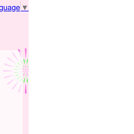
nguage
▼