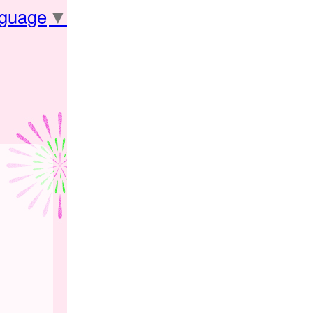
nguage
▼