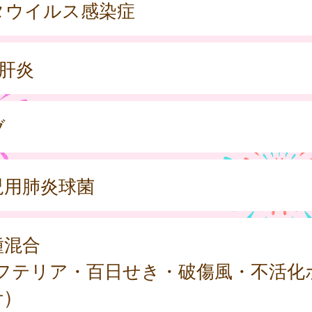
タウイルス感染症
型肝炎
ブ
児用肺炎球菌
種混合
ジフテリア・百日せき・破傷風・不活化
)