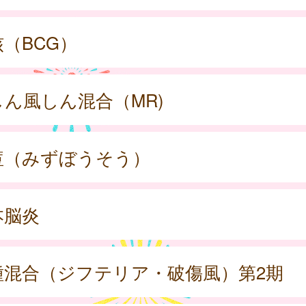
（BCG）
しん風しん混合（MR)
痘（みずぼうそう）
本脳炎
種混合（ジフテリア・破傷風）第2期