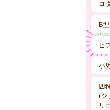
ロ
B
ヒ
小
四
(
リオ