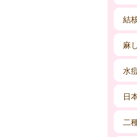
結核
麻
水
日
二