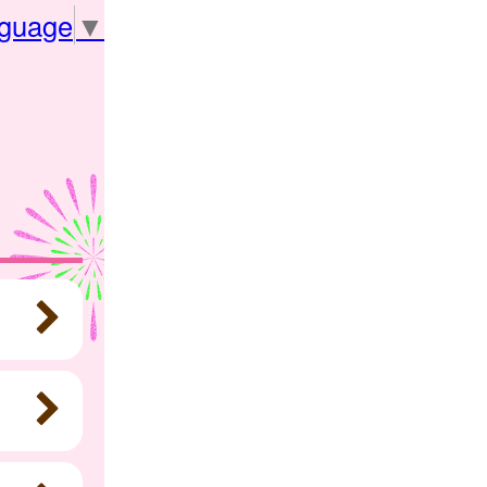
nguage
▼