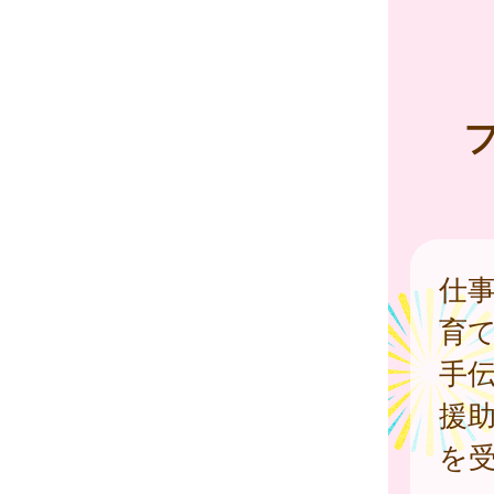
仕
育
手
援
を