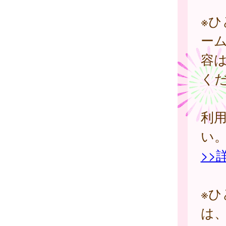
※
ー
容
く
利
い
>>
※
は