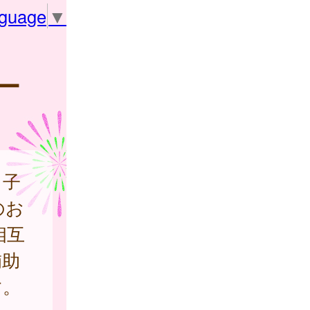
nguage
▼
ー
、子
のお
相互
補助
す。