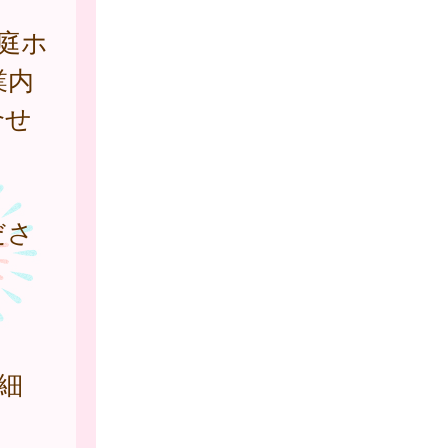
庭ホ
業内
合せ
ださ
細