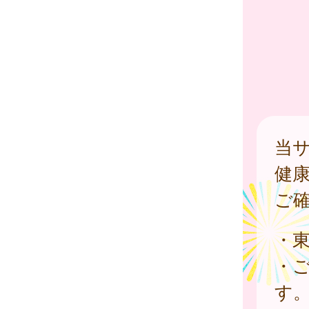
当
健
ご
・
・
す