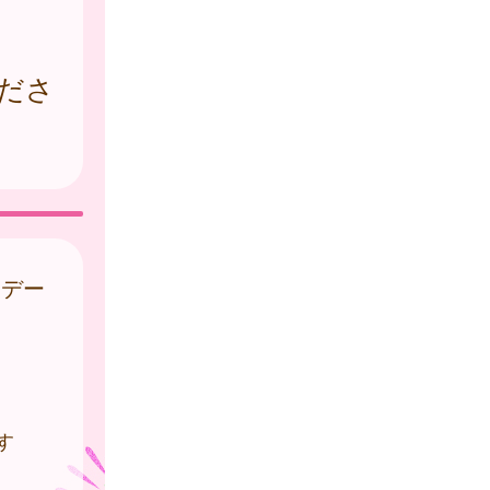
ださ
はデー
す